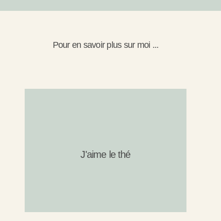
Pour en savoir plus sur moi ...
J'aime le thé
J'aime le thé
J'en bois beaucoup et peu importe la saison ! J'en
propose également au cabinet !